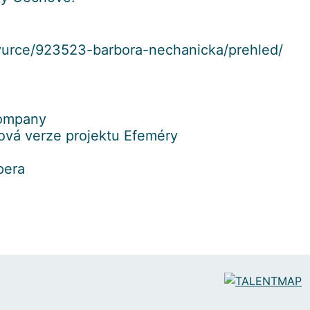
tvurce/923523-barbora-nechanicka/prehled/
Company
mová verze projektu Efeméry
pera