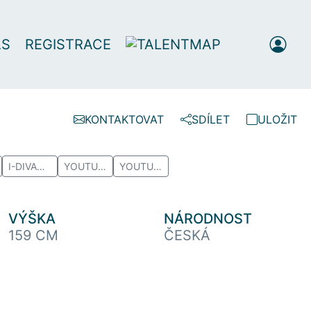
ÁS
REGISTRACE
KONTAKTOVAT
SDÍLET
ULOŽIT
I-DIVADLO
YOUTUBE
YOUTUBE
VÝŠKA
NÁRODNOST
159 CM
ČESKÁ