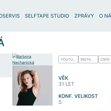
OSERVIS
SELFTAPE STUDIO
ZPRÁVY
O N
Á
YOUTUBE
INSTAGRAM
CSFD
VĚK
31 LET
KONF. VELIKOST
S