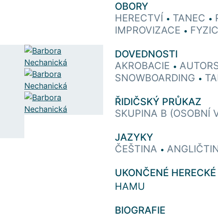
OBORY
HERECTVÍ
TANEC
•
•
IMPROVIZACE
FYZI
•
DOVEDNOSTI
AKROBACIE
AUTOR
•
SNOWBOARDING
T
•
ŘIDIČSKÝ PRŮKAZ
SKUPINA B (OSOBNÍ 
JAZYKY
ČEŠTINA
ANGLIČTI
•
UKONČENÉ HERECKÉ
HAMU
BIOGRAFIE