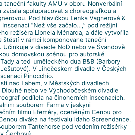
a taneční fakulty AMU v oboru Nonverbální
ch začala spolupracovat s choreografkou a
gnerovou. Pod hlavičkou Lenka Vagnerová &
inscenaci “Než vše začalo…,” pod režijní
ho režiséra Lionela Ménarda, a dále vytvořila
e štěstí v rámci komponované taneční
z. Účinkuje v divadle NoD nebo ve Švandově
žskou domovskou scénou pro autorské
 Tady a ted' uměleckého dua B&B (Barbory
 Ješutové). V Jihočeském divadle v Českých
nscenaci Pinocchio.
stí nad Labem, v Městských divadlech
 v Dlouhé nebo ve Východočeském divadle
reograf podílela na činoherních inscenacích.
elním souborem Farma v jeskyni
nečním filmu Efeméry, oceněným Cenou pro
 Cenou diváka na festivalu Idaho Screendance.
 souborem Tantehorse pod vedením režisérky
ky Čechové.