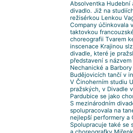
Absolventka Hudební 
divadlo. Již na studií
režisérkou Lenkou Va
Company účinkovala v 
taktovkou francouzské
choreografii Tvarem k
inscenace Krajinou sl
divadle, které je pra
představení s názvem
Nechanické a Barbory
Budějovicích tančí v i
V Činoherním studiu U
pražských, v Divadle
Pardubice se jako cho
S mezinárodním divad
spolupracovala na ta
nejlepší performery a
Spolupracuje také se
a choreografky Miřen