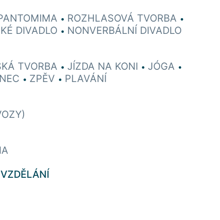
PANTOMIMA
ROZHLASOVÁ TVORBA
•
•
CKÉ DIVADLO
NONVERBÁLNÍ DIVADLO
•
SKÁ TVORBA
JÍZDA NA KONI
JÓGA
•
•
•
ANEC
ZPĚV
PLAVÁNÍ
•
•
VOZY)
NA
 VZDĚLÁNÍ