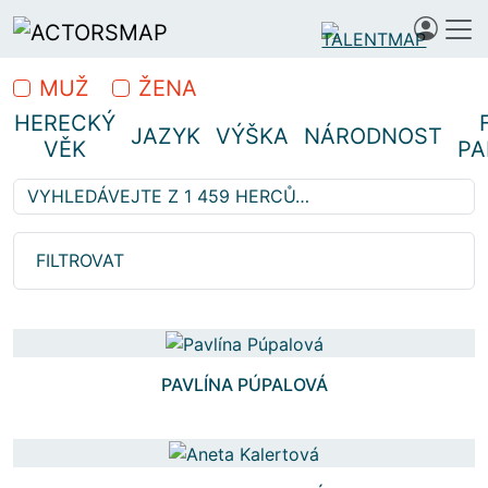
MUŽ
ŽENA
HERECKÝ
JAZYK
VÝŠKA
NÁRODNOST
VĚK
PA
Vyhledávejte z 1 459 herců…
Hledáte profesionální herce
FILTROVAT
PAVLÍNA PÚPALOVÁ