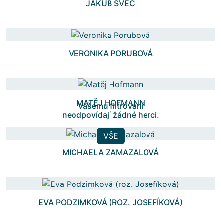
JAKUB ŠVEC
VERONIKA PORUBOVÁ
MATĚJ HOFMANN
Vašemu filtrování
neodpovídají žádné herci.
VŠE
MICHAELA ZAMAZALOVÁ
EVA PODZIMKOVÁ (ROZ. JOSEFÍKOVÁ)