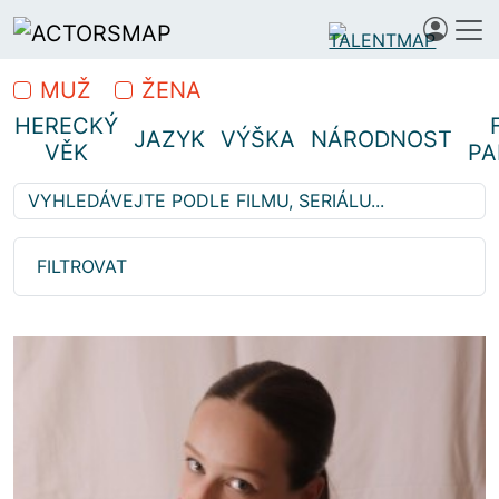
MUŽ
ŽENA
HERECKÝ
JAZYK
VÝŠKA
NÁRODNOST
VĚK
PA
Vyhledávejte z 1 460 herců…
Hledáte profesionální herce
FILTROVAT