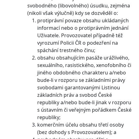
svobodného (libovolného) úsudku, zejména
(nikoli však výlučně) kdy se dozvěděl o:
protiprávní povaze obsahu ukládaných
informací nebo o protiprávním jednání
Uživatele. Provozovatel případně též
vyrozumí Policii ČR o podezření na
spáchání trestného činu;
obsahu obsahujícím pasáže urážlivého,
sexuálního, rasistického, xenofobního či
jiného obdobného charakteru a/nebo
bude-li v rozporu se základními právy
svobodami garantovanými Listinou
základních práv a svobod České
republiky a/nebo bude-li jinak v rozporu
s ústavním či veřejným pořádkem České
republiky;
komerčním účelu obsahu třetí osoby
(bez dohody s Provozovatelem); a