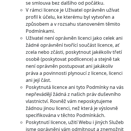
se smlouva bez dalšího od počátku.
V rámci licence je Uživatel oprávněn užívat
profil k účelu, ke kterému byl vytvořen a
způsobem a v rozsahu stanoveném těmito
Podmínkami.
Uživatel není oprávněn licenci jako celek ani
žádné oprávnění tvořící součást licence, ať
zcela nebo zčásti, poskytnout jakékoliv třetí
osobě (poskytovat podlicence) a stejně tak
není oprávněn postupovat ani jakákoliv
práva a povinnosti plynoucí z licence, licenci
ani její část.
Poskytnutá licence ani tyto Podmínky na vás
nepřevádějí žádná z našich práv duševního
vlastnictví. Rovněž vám neposkytujeme
žádnou jinou licenci, než která je výslovně
specifikována v těchto Podmínkách.
Poskytnutí licence, užití Webu i jiných Služeb
jsme oprávněni vám odmítnout a znemožnit