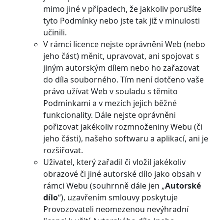
mimo jiné v případech, že jakkoliv porušíte
tyto Podmínky nebo jste tak již v minulosti
učinili.
V rámci licence nejste oprávněni Web (nebo
jeho část) měnit, upravovat, ani spojovat s
jiným autorským dílem nebo ho zařazovat
do díla souborného. Tím není dotčeno vaše
právo užívat Web v souladu s těmito
Podmínkami a v mezích jejich běžné
funkcionality. Dále nejste oprávněni
pořizovat jakékoliv rozmnoženiny Webu (či
jeho části), našeho softwaru a aplikací, ani je
rozšiřovat.
Uživatel, který zařadil či vložil jakékoliv
obrazové či jiné autorské dílo jako obsah v
rámci Webu (souhrnně dále jen „
Autorské
dílo
“), uzavřením smlouvy poskytuje
Provozovateli neomezenou nevýhradní