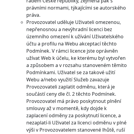
řádem České republiky, zejména pak s
právními normami, týkajícími se autorského
práva.
Provozovatel uděluje Uživateli omezenou,
nepřenosnou a nevýhradní licenci bez
územního omezení k užívání Uživatelského
účtu a profilu na Webu akceptací těchto
Podmínek. V rámci licence jste oprávněn
užívat Web k účelu, ke kterému byl vytvořen
a způsobem a v rozsahu stanoveném těmito
Podmínkami. Uživatel se za takové užití
Webu a/nebo využití Služeb zavazuje
Provozovateli zaplatit odměnu, která je
součástí ceny dle čl. 2 těchto Podmínek.
Provozovatel má právo poskytnout plnění
smlouvy až v momentě, kdy dojde k
zaplacení odměny za poskytnutí licence, a
nezaplatí-li Uživatel za licenci odměnu v plné
výši v Provozovatelem stanovené lhůtě, ruší