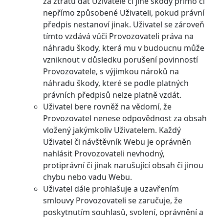
za ztrátu dat Uživatele či jiné škody přímo či
nepřímo způsobené Uživateli, pokud právní
předpis nestanoví jinak. Uživatel se zároveň
tímto vzdává vůči Provozovateli práva na
náhradu škody, která mu v budoucnu může
vzniknout v důsledku porušení povinností
Provozovatele, s výjimkou nároků na
náhradu škody, které se podle platných
právních předpisů nelze platně vzdát.
Uživatel bere rovněž na vědomí, že
Provozovatel nenese odpovědnost za obsah
vložený jakýmkoliv Uživatelem. Každý
Uživatel či návštěvník Webu je oprávněn
nahlásit Provozovateli nevhodný,
protiprávní či jinak narušující obsah či jinou
chybu nebo vadu Webu.
Uživatel dále prohlašuje a uzavřením
smlouvy Provozovateli se zaručuje, že
poskytnutím souhlasů, svolení, oprávnění a