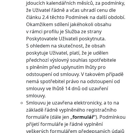
jdoucích kalendářních měsíců, za podmínky,
že Uživatel řádně a včas uhradí cenu dle
článku 2.4 těchto Podmínek na další období.
Okamžikem sdílení jakéhokoli obsahu
v rámci profilu je Služba ze strany
Poskytovatele Uživateli poskytnuta.
S ohledem na skutečnost, že obsah
poskytuje Uživatel, platí, že je udělen
předchozí výslovný souhlas spotřebitele
s plněním před uplynutím lhůty pro
odstoupení od smlouvy. V takovém případě
nemá spotřebitel právo na odstoupení od
smlouvy ve lhůtě 14 dnů od uzavření
smlouvy.
Smlouvu je uzavřena elektronicky, a to na
základě řádně vyplněného registračního
formuláře (dále jen „
formulář
“). Podmínkou
přijetí formuláře je řádné vyplnění
veškerých formulářem předepsaných údajů