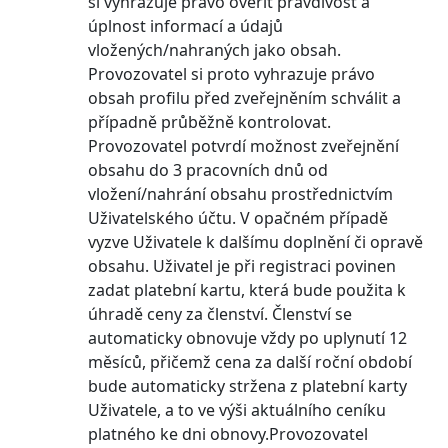
si vyhrazuje právo ověřit pravdivost a
úplnost informací a údajů
vložených/nahraných jako obsah.
Provozovatel si proto vyhrazuje právo
obsah profilu před zveřejněním schválit a
případně průběžně kontrolovat.
Provozovatel potvrdí možnost zveřejnění
obsahu do 3 pracovních dnů od
vložení/nahrání obsahu prostřednictvím
Uživatelského účtu. V opačném případě
vyzve Uživatele k dalšímu doplnění či opravě
obsahu. Uživatel je při registraci povinen
zadat platební kartu, která bude použita k
úhradě ceny za členství. Členství se
automaticky obnovuje vždy po uplynutí 12
měsíců, přičemž cena za další roční období
bude automaticky stržena z platební karty
Uživatele, a to ve výši aktuálního ceníku
platného ke dni obnovy.Provozovatel