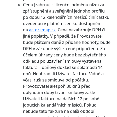
Cena (zahrnující licenční odměnu níže) za
zpřístupnění a zveřejnění jednoho profilu
po dobu 12 kalendářních měsíců činí částku
uvedenou v platném ceníku dostupném
na
actorsmap.cz
. Cena nezahrnuje DPH či
jiné poplatky. V případě, že Provozovatel
bude plátcem daně z přidané hodnoty, bude
DPH v zákonné výši k ceně připočteno. Za
účelem úhrady ceny bude bez zbytečného
odkladu po uzavření smlouvy vystavena
faktura – daňový doklad se splatností 14
dnů. Neuhradí-li Uživatel fakturu řádně a
včas, ruší se smlouva od počátku.
Provozovatel alespoň 30 dnů před
uplynutím doby trvání smlouvy zašle
Uživateli fakturu na dalších 12 po sobě
jdoucích kalendářních měsíců. Pokud
nebude tato faktura na další období