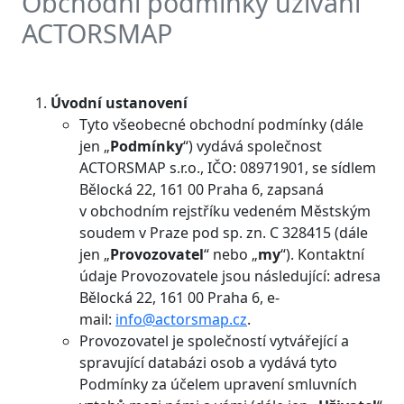
Obchodní podmínky užívání
ACTORSMAP
Úvodní ustanovení
Tyto všeobecné obchodní podmínky (dále
jen „
Podmínky
“) vydává společnost
ACTORSMAP s.r.o., IČO: 08971901, se sídlem
Bělocká 22, 161 00 Praha 6, zapsaná
v obchodním rejstříku vedeném Městským
soudem v Praze pod sp. zn. C 328415 (dále
jen „
Provozovatel
“ nebo „
my
“). Kontaktní
údaje Provozovatele jsou následující: adresa
Bělocká 22, 161 00 Praha 6, e-
mail:
info@actorsmap.cz
.
Provozovatel je společností vytvářející a
spravující databázi osob a vydává tyto
Podmínky za účelem upravení smluvních