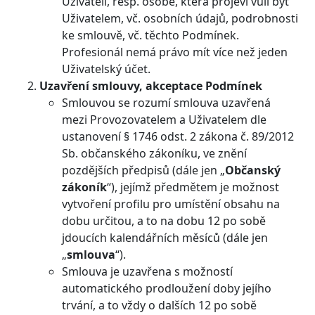
Uživateli, resp. osobě, která projeví vůli být
Uživatelem, vč. osobních údajů, podrobnosti
ke smlouvě, vč. těchto Podmínek.
Profesionál nemá právo mít více než jeden
Uživatelský účet.
Uzavření smlouvy, akceptace Podmínek
Smlouvou se rozumí smlouva uzavřená
mezi Provozovatelem a Uživatelem dle
ustanovení § 1746 odst. 2 zákona č. 89/2012
Sb. občanského zákoníku, ve znění
pozdějších předpisů (dále jen „
Občanský
zákoník
“), jejímž předmětem je možnost
vytvoření profilu pro umístění obsahu na
dobu určitou, a to na dobu 12 po sobě
jdoucích kalendářních měsíců (dále jen
„
smlouva
“).
Smlouva je uzavřena s možností
automatického prodloužení doby jejího
trvání, a to vždy o dalších 12 po sobě