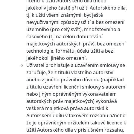
licenci k užití Autorského díla (nebo
jakékoliv jeho části) při užití Autorského díla,
tj. k užití všemi známými, byť ještě
nevyužívanými způsoby užití a bez omezení
územního (pro celý svět), množstevního a
časového (tj. na celou dobu trvání
majetkových autorských práv), bez omezení
technologie, formátu, účelu užití a bez
jakéhokoli jiného omezení.
Uživatel prohlašuje a uzavřením smlouvy se
zaručuje, že z titulu vlastního autorství
anebo z jiného právního důvodu (například
z titulu uzavření licenční smlouvy s autorem
nebo jiným oprávněným vykonavatelem
autorských práv majetkových) vykonává
veškerá majetková práva autorská k
Autorskému dílu v takovém rozsahu a/nebo
že je oprávněným držitelem takové licence k
užití Autorského díla v příslušném rozsahu,