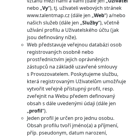
vztahů mezi námi a vámi (dále jen „
Uživatel
“
nebo „
Vy
“), tj. uživateli webových stránek
www.talentmap.cz (dále jen „
Web
“) a/nebo
našich služeb (dále jen „
Služby
“), včetně
užívání profilu a Uživatelského účtu (jak
jsou definovány níže).
Web představuje veřejnou databázi osob
registrovaných osobně nebo
prostřednictvím jejich oprávněných
zástupců na základě uzavřené smlouvy
s Provozovatelem. Poskytujeme službu,
která registrovaným Uživatelům umožňuje
vytvořit veřejně přístupný profil, resp.
zveřejnit na Webu předem definovaný
obsah s dále uvedenými údaji (dále jen
„
profil
“).
Jeden profil je určen pro jednu osobu.
Obsah profilu tvoří jméno(a) a příjmení,
příp. pseudonym, datum narození,