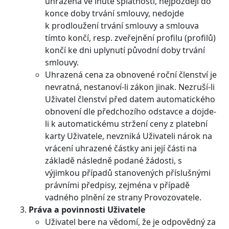
uhrazena ve lhůtě splatnosti, nejpozději do
konce doby trvání smlouvy, nedojde
k prodloužení trvání smlouvy a smlouva
tímto končí, resp. zveřejnění profilu (profilů)
končí ke dni uplynutí původní doby trvání
smlouvy.
Uhrazená cena za obnovené roční členství je
nevratná, nestanoví-li zákon jinak. Nezruší-li
Uživatel členství před datem automatického
obnovení dle předchozího odstavce a dojde-
li k automatickému stržení ceny z platební
karty Uživatele, nevzniká Uživateli nárok na
vrácení uhrazené částky ani její části na
základě následně podané žádosti, s
výjimkou případů stanovených příslušnými
právními předpisy, zejména v případě
vadného plnění ze strany Provozovatele.
Práva a povinnosti Uživatele
Uživatel bere na vědomí, že je odpovědný za