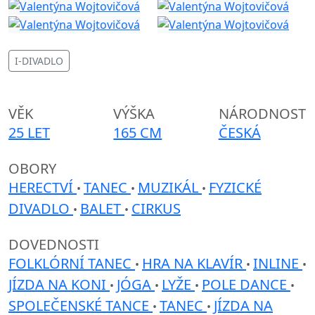
I-DIVADLO
VĚK
VÝŠKA
NÁRODNOST
25 LET
165 CM
ČESKÁ
OBORY
HERECTVÍ
TANEC
MUZIKÁL
FYZICKÉ
•
•
•
DIVADLO
BALET
CIRKUS
•
•
DOVEDNOSTI
FOLKLÓRNÍ TANEC
HRA NA KLAVÍR
INLINE
•
•
•
JÍZDA NA KONI
JÓGA
LYŽE
POLE DANCE
•
•
•
•
SPOLEČENSKÉ TANCE
TANEC
JÍZDA NA
•
•