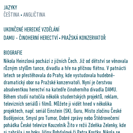
JAZYKY
ČEŠTINA
ANGLIČTINA
•
UKONČENÉ HERECKÉ VZDĚLÁNÍ
DAMU - ČINOHERNÍ HERECTVÍ
PRAŽSKÁ KONZERVATOŘ
•
BIOGRAFIE
Nikola Heinzlová pochází z jižních Čech. Již od dětství se věnovala
různým stylům tance, divadlu a hře na příčnou flétnu. V patnácti
letech se přestěhovala do Prahy, kde vystudovala hudebně-
dramatický obor na Pražské konzervatoři. Nyní je čerstvou
absolventkou herectví na katedře činoherního divadla DAMU.
Během studií natočila několik studentských projektů, reklam,
televizních seriálů i filmů. Můžete ji vidět hned v několika
projektech, např. seriál Einstein (SK), Guru, Místo zločinu České
Budějovice, Smysl pro Tumor, Dobré zprávy nebo Štědrovečerní
pohádka České televize Kouzelník Žito v režii Zdeňka Zelenky, kde
si zahrála i po boku Jiřiny Bohdalové či Petra Kostky. Nikola se