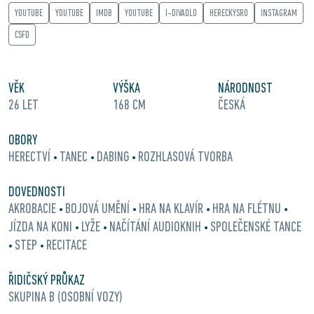
YOUTUBE
YOUTUBE
IMDB
YOUTUBE
I-DIVADLO
HERECKYSRO
INSTAGRAM
CSFD
VĚK
VÝŠKA
NÁRODNOST
26 LET
168 CM
ČESKÁ
OBORY
HERECTVÍ
TANEC
DABING
ROZHLASOVÁ TVORBA
•
•
•
DOVEDNOSTI
AKROBACIE
BOJOVÁ UMĚNÍ
HRA NA KLAVÍR
HRA NA FLÉTNU
•
•
•
•
JÍZDA NA KONI
LYŽE
NAČÍTÁNÍ AUDIOKNIH
SPOLEČENSKÉ TANCE
•
•
•
STEP
RECITACE
•
•
ŘIDIČSKÝ PRŮKAZ
SKUPINA B (OSOBNÍ VOZY)