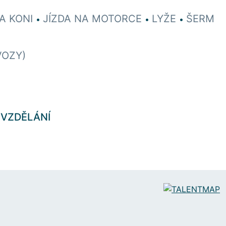
NA KONI
JÍZDA NA MOTORCE
LYŽE
ŠERM
•
•
•
VOZY)
 VZDĚLÁNÍ