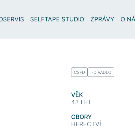
OSERVIS
SELFTAPE STUDIO
ZPRÁVY
O N
CSFD
I-DIVADLO
VĚK
43 LET
OBORY
HERECTVÍ