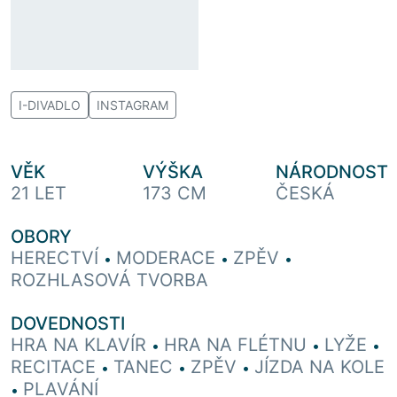
I-DIVADLO
INSTAGRAM
VĚK
VÝŠKA
NÁRODNOST
21 LET
173 CM
ČESKÁ
OBORY
HERECTVÍ
MODERACE
ZPĚV
•
•
•
ROZHLASOVÁ TVORBA
DOVEDNOSTI
HRA NA KLAVÍR
HRA NA FLÉTNU
LYŽE
•
•
•
RECITACE
TANEC
ZPĚV
JÍZDA NA KOLE
•
•
•
PLAVÁNÍ
•