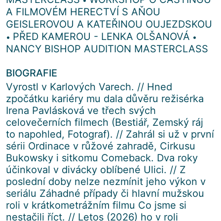
A FILMOVÉM HERECTVÍ S AŇOU
GEISLEROVOU A KATEŘINOU OUJEZDSKOU
PŘED KAMEROU - LENKA OLŠANOVÁ
•
•
NANCY BISHOP AUDITION MASTERCLASS
BIOGRAFIE
Vyrostl v Karlových Varech. // Hned
zpočátku kariéry mu dala důvěru režisérka
Irena Pavlásková ve třech svých
celovečerních filmech (Bestiář, Zemský ráj
to napohled, Fotograf). // Zahrál si už v první
sérii Ordinace v růžové zahradě, Cirkusu
Bukowsky i sitkomu Comeback. Dva roky
účinkoval v divácky oblíbené Ulici. // Z
poslední doby nelze nezmínit jeho výkon v
seriálu Záhadné případy či hlavní mužskou
roli v krátkometrážním filmu Co jsme si
nestačili říct. // Letos (2026) ho v roli