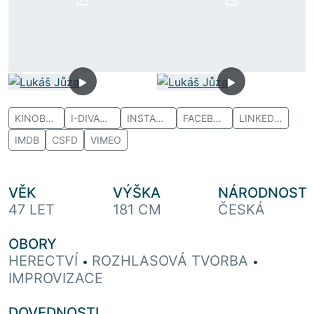
KINOBOX
I-DIVADLO
INSTAGRAM
FACEBOOK
LINKEDIN
IMDB
CSFD
VIMEO
VĚK
VÝŠKA
NÁRODNOST
47 LET
181 CM
ČESKÁ
OBORY
HERECTVÍ
ROZHLASOVÁ TVORBA
•
•
IMPROVIZACE
DOVEDNOSTI