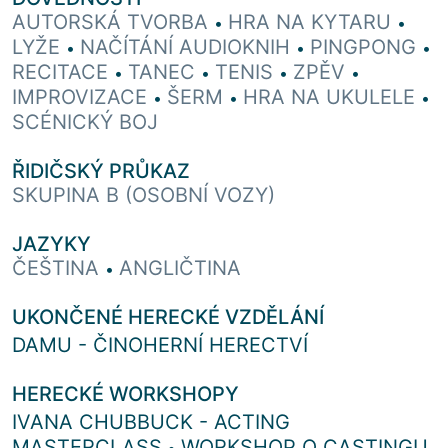
AUTORSKÁ TVORBA
HRA NA KYTARU
•
•
LYŽE
NAČÍTÁNÍ AUDIOKNIH
PINGPONG
•
•
•
RECITACE
TANEC
TENIS
ZPĚV
•
•
•
•
IMPROVIZACE
ŠERM
HRA NA UKULELE
•
•
•
SCÉNICKÝ BOJ
ŘIDIČSKÝ PRŮKAZ
SKUPINA B (OSOBNÍ VOZY)
JAZYKY
ČEŠTINA
ANGLIČTINA
•
UKONČENÉ HERECKÉ VZDĚLÁNÍ
DAMU - ČINOHERNÍ HERECTVÍ
HERECKÉ WORKSHOPY
IVANA CHUBBUCK - ACTING
MASTERCLASS
WORKSHOP O CASTINGU
•