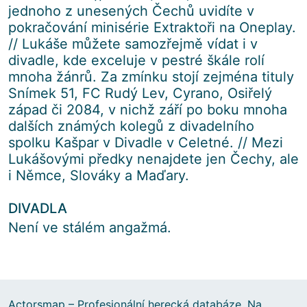
jednoho z unesených Čechů uvidíte v
pokračování minisérie Extraktoři na Oneplay.
// Lukáše můžete samozřejmě vídat i v
divadle, kde exceluje v pestré škále rolí
mnoha žánrů. Za zmínku stojí zejména tituly
Snímek 51, FC Rudý Lev, Cyrano, Osiřelý
západ či 2084, v nichž září po boku mnoha
dalších známých kolegů z divadelního
spolku Kašpar v Divadle v Celetné. // Mezi
Lukášovými předky nenajdete jen Čechy, ale
i Němce, Slováky a Maďary.
DIVADLA
Není ve stálém angažmá.
Actorsmap – Profesionální herecká databáze. Na