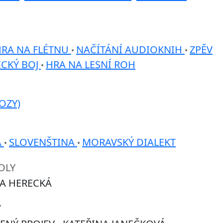
RA NA FLÉTNU
NAČÍTÁNÍ AUDIOKNIH
ZPĚV
•
•
ICKÝ BOJ
HRA NA LESNÍ ROH
•
OZY)
A
SLOVENŠTINA
MORAVSKÝ DIALEKT
•
•
OLY
A HERECKÁ
Y