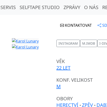
SERVIS
SELFTAPE STUDIO
ZPRÁVY
O NÁS
R
KONTAKTOVAT
SD
INSTAGRAM
M.IMDB
I-DI
VĚK
22 LET
KONF. VELIKOST
M
OBORY
HERECTVÍ
ZPĚV
DAB
•
•