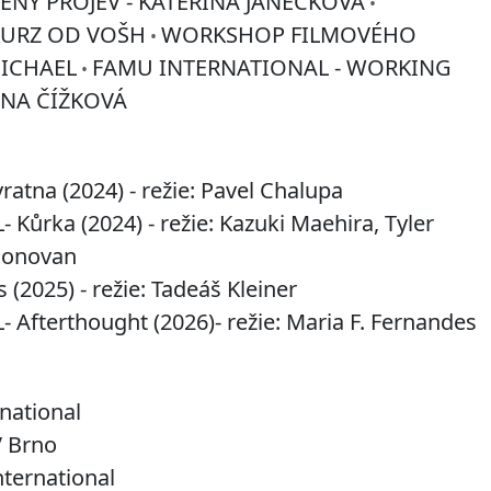
ENÝ PROJEV - KATEŘINA JANEČKOVÁ
•
KURZ OD VOŠH
WORKSHOP FILMOVÉHO
•
MICHAEL
FAMU INTERNATIONAL - WORKING
•
ANA ČÍŽKOVÁ
ratna (2024) - režie: Pavel Chalupa
ůrka (2024) - režie: Kazuki Maehira, Tyler
Donovan
 (2025) - režie: Tadeáš Kleiner
fterthought (2026)- režie: Maria F. Fernandes
national
V Brno
ternational