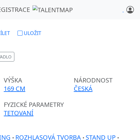
EGISTRACE
ÍLET
ULOŽIT
VADLO
VÝŠKA
NÁRODNOST
169 CM
ČESKÁ
FYZICKÉ PARAMETRY
TETOVANÍ
ING
ROZHLASOVÁ TVORBA
STAND UP
•
•
•