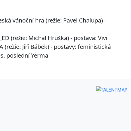
ská vánoční hra (režie: Pavel Chalupa) -
ED (režie: Michal Hruška) - postava: Vivi
(režie: Jiří Bábek) - postavy: feministická
es, poslední Yerma