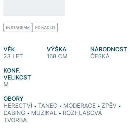
INSTAGRAM
I-DIVADLO
VĚK
VÝŠKA
NÁRODNOST
23 LET
168 CM
ČESKÁ
KONF.
VELIKOST
M
OBORY
HERECTVÍ
TANEC
MODERACE
ZPĚV
•
•
•
•
DABING
MUZIKÁL
ROZHLASOVÁ
•
•
TVORBA