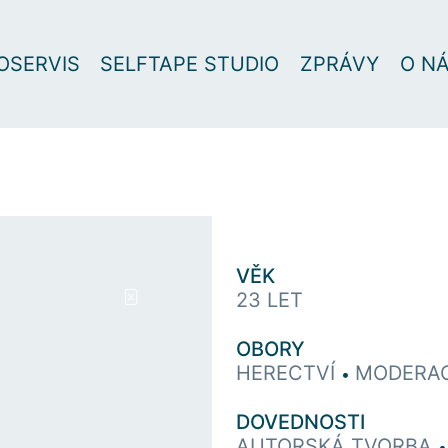
OSERVIS
SELFTAPE STUDIO
ZPRÁVY
O N
VĚK
23 LET
OBORY
HERECTVÍ
MODERA
•
DOVEDNOSTI
AUTORSKÁ TVORBA