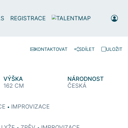
ÁS
REGISTRACE
KONTAKTOVAT
SDÍLET
ULOŽIT
VÝŠKA
NÁRODNOST
162 CM
ČESKÁ
CE
IMPROVIZACE
•
LYŽE
ZPĚV
IMPROVIZACE
•
•
•