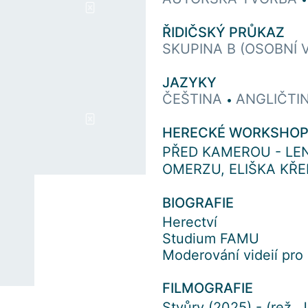
ŘIDIČSKÝ PRŮKAZ
SKUPINA B (OSOBNÍ 
JAZYKY
ČEŠTINA
ANGLIČTI
•
HERECKÉ WORKSHO
PŘED KAMEROU - LE
OMERZU, ELIŠKA KŘ
BIOGRAFIE
Herectví
Studium FAMU
Moderování videií pro 
FILMOGRAFIE
Stvůry (2025) - (rež. J