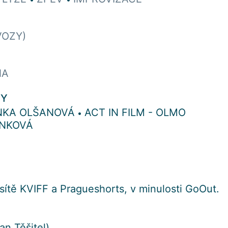
VOZY)
NA
PY
NKA OLŠANOVÁ
ACT IN FILM - OLMO
•
ENKOVÁ
sítě KVIFF a Pragueshorts, v minulosti GoOut.
an Těšitel)