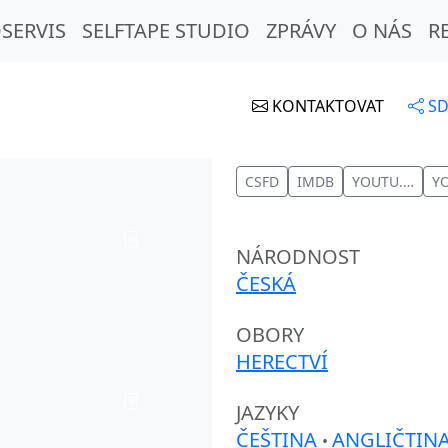
SERVIS
SELFTAPE STUDIO
ZPRÁVY
O NÁS
R
KONTAKTOVAT
SD
CSFD
IMDB
YOUTU.BE
NÁRODNOST
ČESKÁ
OBORY
HERECTVÍ
JAZYKY
ČEŠTINA
ANGLIČTIN
•