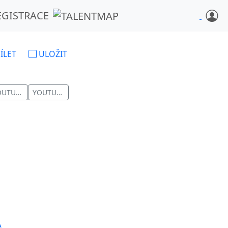
EGISTRACE
ÍLET
ULOŽIT
YOUTUBE
YOUTUBE
A