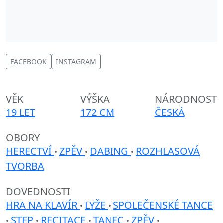
FACEBOOK
INSTAGRAM
VĚK
VÝŠKA
NÁRODNOST
19 LET
172 CM
ČESKÁ
OBORY
HERECTVÍ
ZPĚV
DABING
ROZHLASOVÁ
•
•
•
TVORBA
DOVEDNOSTI
HRA NA KLAVÍR
LYŽE
SPOLEČENSKÉ TANCE
•
•
STEP
RECITACE
TANEC
ZPĚV
•
•
•
•
•