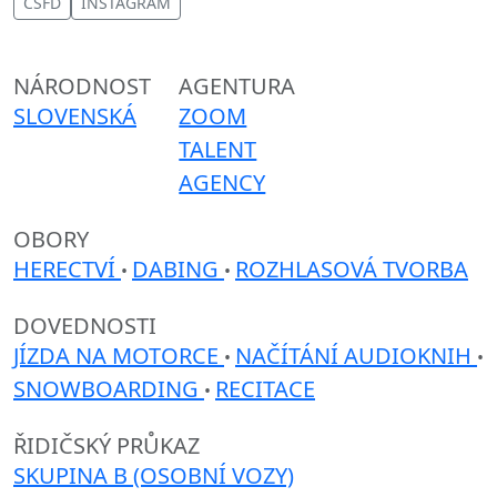
CSFD
INSTAGRAM
NÁRODNOST
AGENTURA
SLOVENSKÁ
ZOOM
TALENT
AGENCY
OBORY
HERECTVÍ
DABING
ROZHLASOVÁ TVORBA
•
•
DOVEDNOSTI
JÍZDA NA MOTORCE
NAČÍTÁNÍ AUDIOKNIH
•
•
SNOWBOARDING
RECITACE
•
ŘIDIČSKÝ PRŮKAZ
SKUPINA B (OSOBNÍ VOZY)