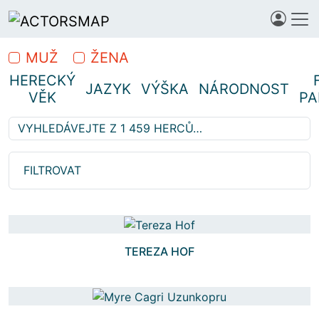
MUŽ
ŽENA
HERECKÝ
JAZYK
VÝŠKA
NÁRODNOST
VĚK
PA
Vyhledávejte z 1 459 herců…
Hledáte profesionální herce
FILTROVAT
TEREZA HOF