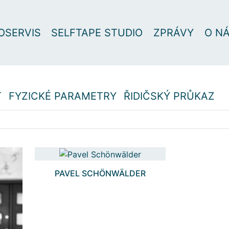
OSERVIS
SELFTAPE STUDIO
ZPRÁVY
O N
T
FYZICKÉ PARAMETRY
ŘIDIČSKÝ PRŮKAZ
 do svých projektů?
Vyhledávejte podle oboru, dovedností..
PAVEL SCHÖNWÄLDER