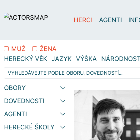
HERCI
AGENTI
INF
MUŽ
ŽENA
HERECKÝ VĚK
JAZYK
VÝŠKA
NÁRODNOS
OBORY
Vyhledávejte z 1 459 herců…
Hledáte profesionální herce
DOVEDNOSTI
AGENTI
HERECKÉ ŠKOLY