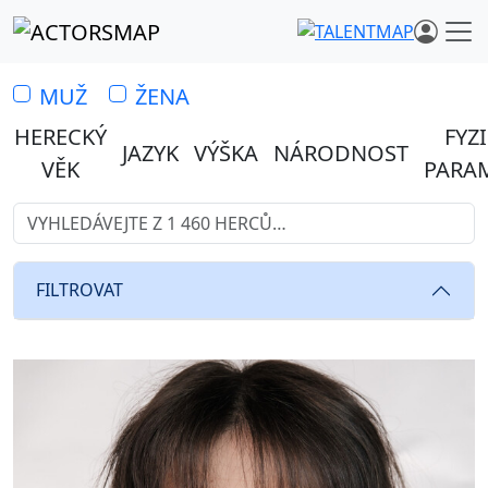
MUŽ
ŽENA
HERECKÝ
FYZ
JAZYK
VÝŠKA
NÁRODNOST
VĚK
PARA
Vyhledávejte z 1 460 herců…
Hledáte profesionální herce 
FILTROVAT