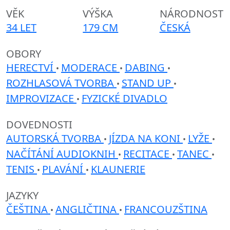
VĚK
VÝŠKA
NÁRODNOST
34 LET
179 CM
ČESKÁ
OBORY
HERECTVÍ
MODERACE
DABING
•
•
•
ROZHLASOVÁ TVORBA
STAND UP
•
•
IMPROVIZACE
FYZICKÉ DIVADLO
•
DOVEDNOSTI
AUTORSKÁ TVORBA
JÍZDA NA KONI
LYŽE
•
•
•
NAČÍTÁNÍ AUDIOKNIH
RECITACE
TANEC
•
•
•
TENIS
PLAVÁNÍ
KLAUNERIE
•
•
JAZYKY
ČEŠTINA
ANGLIČTINA
FRANCOUZŠTINA
•
•